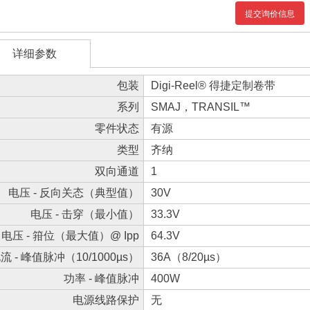
提交询价信息
详细参数
包装
Digi-Reel® 得捷定制卷带
系列
SMAJ，TRANSIL™
零件状态
有源
类型
齐纳
双向通道
1
电压 - 反向关态（典型值）
30V
电压 - 击穿（最小值）
33.3V
电压 - 箝位（最大值）@ Ipp
64.3V
流 - 峰值脉冲（10/1000µs）
36A（8/20µs）
功率 - 峰值脉冲
400W
电源线路保护
无