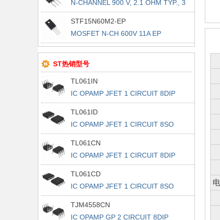
N-CHANNEL 900 V, 2.1 OHM TYP., 3
STF15N60M2-EP
MOSFET N-CH 600V 11A EP
TO220FP
ST热销型号
TL061IN
IC OPAMP JFET 1 CIRCUIT 8DIP
TL061ID
IC OPAMP JFET 1 CIRCUIT 8SO
TL061CN
IC OPAMP JFET 1 CIRCUIT 8DIP
TL061CD
电
IC OPAMP JFET 1 CIRCUIT 8SO
TJM4558CN
IC OPAMP GP 2 CIRCUIT 8DIP