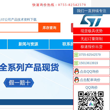
快速询价热线：0755-82542579
我们一直持续专注
及ST公司产品技术资料下载
库存查询
我要询价
现货极具优势
无起订量限制
新闻与资源
联系我们
极速报价出货
0755-82542579
15013613919
点击QQ询价
点击配单询价
QQ询价