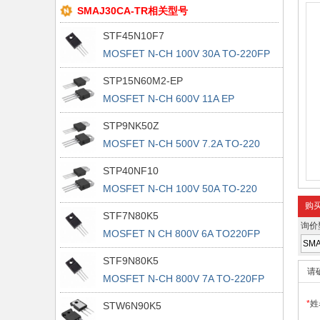
SMAJ30CA-TR相关型号
STF45N10F7
MOSFET N-CH 100V 30A TO-220FP
STP15N60M2-EP
MOSFET N-CH 600V 11A EP
TO220AB
STP9NK50Z
MOSFET N-CH 500V 7.2A TO-220
STP40NF10
MOSFET N-CH 100V 50A TO-220
购
STF7N80K5
询价
MOSFET N CH 800V 6A TO220FP
STF9N80K5
请
MOSFET N-CH 800V 7A TO-220FP
*
姓
STW6N90K5