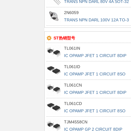
TRANS NPN DARL 80V 4A SOT-32
2N6059
TRANS NPN DARL 100V 12A TO-3
ST热销型号
TL061IN
IC OPAMP JFET 1 CIRCUIT 8DIP
TL061ID
IC OPAMP JFET 1 CIRCUIT 8SO
TL061CN
IC OPAMP JFET 1 CIRCUIT 8DIP
TL061CD
IC OPAMP JFET 1 CIRCUIT 8SO
TJM4558CN
IC OPAMP GP 2 CIRCUIT 8DIP