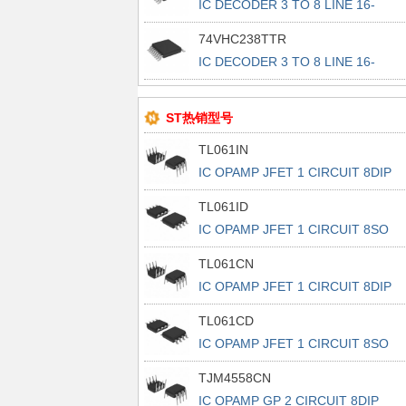
IC DECODER 3 TO 8 LINE 16-
TSSOP
74VHC238TTR
IC DECODER 3 TO 8 LINE 16-
TSSOP
ST热销型号
TL061IN
IC OPAMP JFET 1 CIRCUIT 8DIP
TL061ID
IC OPAMP JFET 1 CIRCUIT 8SO
TL061CN
IC OPAMP JFET 1 CIRCUIT 8DIP
TL061CD
IC OPAMP JFET 1 CIRCUIT 8SO
TJM4558CN
IC OPAMP GP 2 CIRCUIT 8DIP