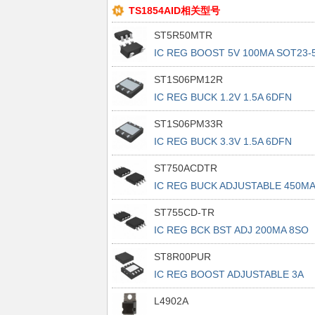
TS1854AID相关型号
ST5R50MTR
IC REG BOOST 5V 100MA SOT23-
ST1S06PM12R
IC REG BUCK 1.2V 1.5A 6DFN
ST1S06PM33R
IC REG BUCK 3.3V 1.5A 6DFN
ST750ACDTR
IC REG BUCK ADJUSTABLE 450MA
8SO
ST755CD-TR
IC REG BCK BST ADJ 200MA 8SO
ST8R00PUR
IC REG BOOST ADJUSTABLE 3A
8DFN
L4902A