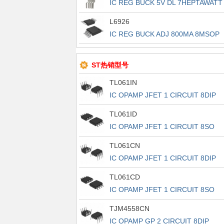
IC REG BUCK 5V DL 7HEPTAWATT
L6926
IC REG BUCK ADJ 800MA 8MSOP
ST热销型号
TL061IN
IC OPAMP JFET 1 CIRCUIT 8DIP
TL061ID
IC OPAMP JFET 1 CIRCUIT 8SO
TL061CN
IC OPAMP JFET 1 CIRCUIT 8DIP
TL061CD
IC OPAMP JFET 1 CIRCUIT 8SO
TJM4558CN
IC OPAMP GP 2 CIRCUIT 8DIP