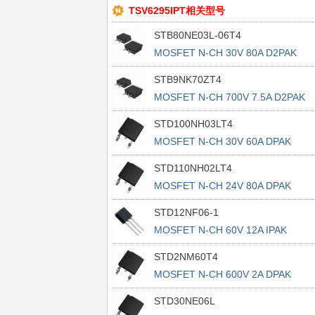
TSV6295IPT相关型号
STB80NE03L-06T4
MOSFET N-CH 30V 80A D2PAK
STB9NK70ZT4
MOSFET N-CH 700V 7.5A D2PAK
STD100NH03LT4
MOSFET N-CH 30V 60A DPAK
STD110NH02LT4
MOSFET N-CH 24V 80A DPAK
STD12NF06-1
MOSFET N-CH 60V 12A IPAK
STD2NM60T4
MOSFET N-CH 600V 2A DPAK
STD30NE06L