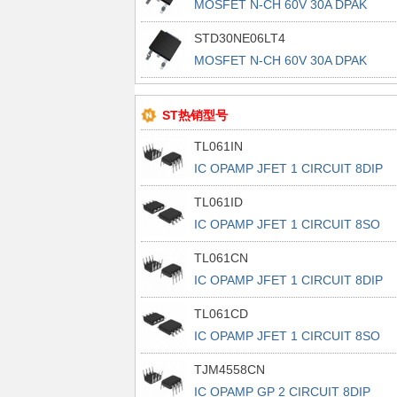
MOSFET N-CH 60V 30A DPAK
STD30NE06LT4
MOSFET N-CH 60V 30A DPAK
ST热销型号
TL061IN
IC OPAMP JFET 1 CIRCUIT 8DIP
TL061ID
IC OPAMP JFET 1 CIRCUIT 8SO
TL061CN
IC OPAMP JFET 1 CIRCUIT 8DIP
TL061CD
IC OPAMP JFET 1 CIRCUIT 8SO
TJM4558CN
IC OPAMP GP 2 CIRCUIT 8DIP