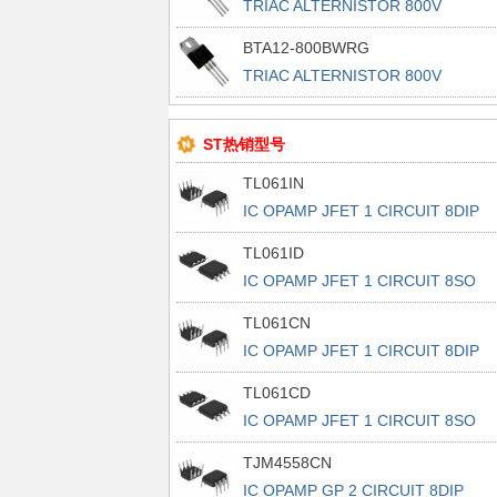
TRIAC ALTERNISTOR 800V
TO220AB
BTA12-800BWRG
TRIAC ALTERNISTOR 800V
TO220AB
ST热销型号
TL061IN
IC OPAMP JFET 1 CIRCUIT 8DIP
TL061ID
IC OPAMP JFET 1 CIRCUIT 8SO
TL061CN
IC OPAMP JFET 1 CIRCUIT 8DIP
TL061CD
IC OPAMP JFET 1 CIRCUIT 8SO
TJM4558CN
IC OPAMP GP 2 CIRCUIT 8DIP