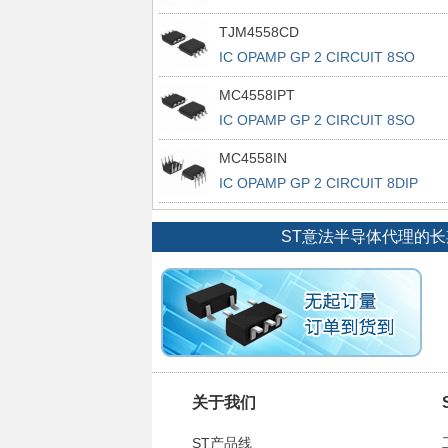
TJM4558CD
IC OPAMP GP 2 CIRCUIT 8SO
MC4558IPT
IC OPAMP GP 2 CIRCUIT 8SO
MC4558IN
IC OPAMP GP 2 CIRCUIT 8DIP
ST意法半导体代理的
关于我们
ST产品线