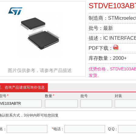
STDVE103AB
制造商：
STMicroelect
批号：
最新
描述：
IC INTERFAC
PDF下载：
库存数量：
2000+
优势价格，STDVE103
图片仅供参考，请参考产品描述
发货。
买、咨询产品请填写询价信息
型号
*
数量
*
批号
封装
确认联系方式，3分钟内即可给您回复
名：
*
电话：
Q Q：