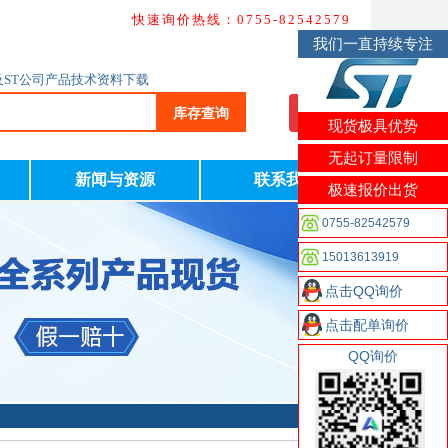
快速询价热线：0755-82542579
我们一直持续专注
及ST公司产品技术资料下载
库存查询
我要询价
现货极具优势
无起订量限制
新闻与资源
联系我们
极速报价出货
0755-82542579
15013613919
点击QQ询价
点击配单询价
QQ询价