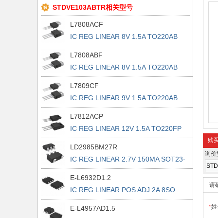
STDVE103ABTR相关型号
L7808ACF
IC REG LINEAR 8V 1.5A TO220AB
L7808ABF
IC REG LINEAR 8V 1.5A TO220AB
L7809CF
IC REG LINEAR 9V 1.5A TO220AB
L7812ACP
IC REG LINEAR 12V 1.5A TO220FP
购
LD2985BM27R
询价
IC REG LINEAR 2.7V 150MA SOT23-
5
E-L6932D1.2
请
IC REG LINEAR POS ADJ 2A 8SO
*
姓
E-L4957AD1.5