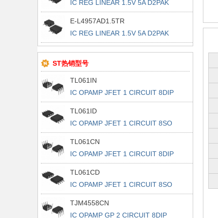
IC REG LINEAR 1.5V 5A D2PAK
E-L4957AD1.5TR
IC REG LINEAR 1.5V 5A D2PAK
ST热销型号
TL061IN
IC OPAMP JFET 1 CIRCUIT 8DIP
TL061ID
IC OPAMP JFET 1 CIRCUIT 8SO
TL061CN
IC OPAMP JFET 1 CIRCUIT 8DIP
TL061CD
IC OPAMP JFET 1 CIRCUIT 8SO
TJM4558CN
IC OPAMP GP 2 CIRCUIT 8DIP